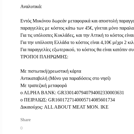
Αναλυτικά:

Εντός Μυκόνου δωρεάν μεταφορικά και αποστολή παραγγελι
παραγγελίες με κόστος κάτω των 45€, γίνεται μόνο παραλα
Για τις υπόλοιπες Κυκλάδες, και την Αττική το κόστος είναι
Για την υπόλοιπη Ελλάδα το κόστος είναι 4,10€ μέχρι 2 κιλ
Για παραγγελίες εξωτερικού, το κόστος θα είναι κατόπιν συ
ΤΡΟΠΟΙ ΠΛΗΡΩΜΗΣ:

Με πιστωτική/χρεωστική κάρτα

Αντικαταβολή (Μόνο για παραδόσεις στο νησί)

Με τραπεζική μεταφορά

o ALPHA BANK: GR3301407940794002330003631

o ΠΕΙΡΑΙΩΣ: GR1601727140005714085601734

Δικαιούχος: ALL ABOUT MEAT MON. IKE
Share
0