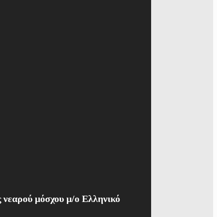
 νεαρού μόσχου μ/ο Ελληνικό