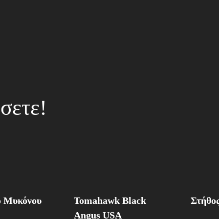
σετε!
ο Μυκόνου
Tomahawk Black
Στήθος
Angus USA