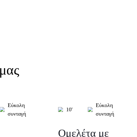
 μας
Εύκολη
Εύκολη
10'
συνταγή
συνταγή
r
Ομελέτα με