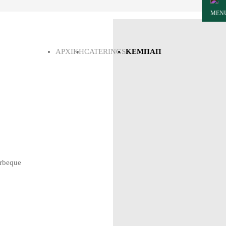
MEN
ΑΡΧΙΚΗ
CATERINGS
ΚΕΜΠΆΠ
arbeque